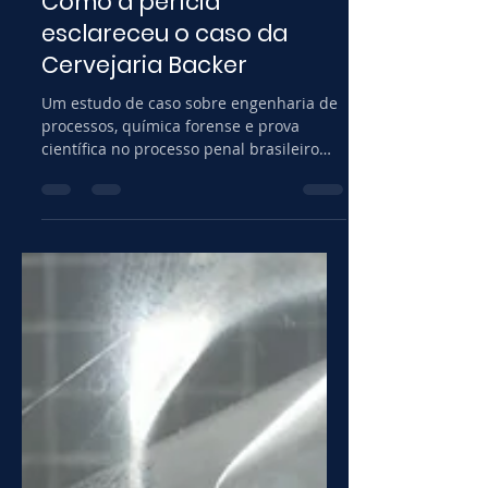
Do Tanque ao Tribunal:
Como a perícia
esclareceu o caso da
Cervejaria Backer
Um estudo de caso sobre engenharia de
processos, química forense e prova
científica no processo penal brasileiro
Antes do crime: O que é um processo de
transferência de calor? Todo processo
industrial que envolve fermentação,
maturação ou envase de bebidas
depende de um controle rigoroso de
temperatura. Esse controle é obtido por
meio de processos de transferência de
calor (“TransCal” para os íntimos).
Segundo Incropera et al. (2008): "Heat
transfer (or heat) is thermal energ